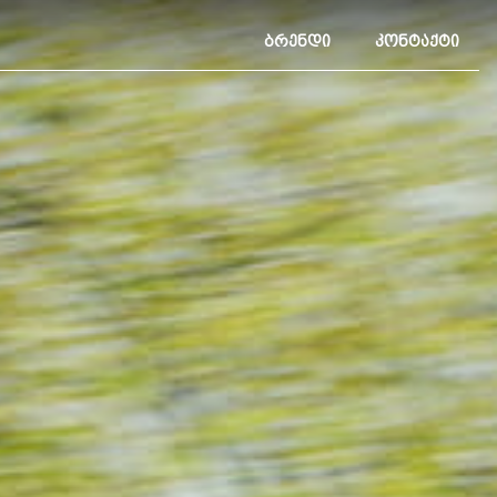
ᲑᲠᲔᲜᲓᲘ
ᲙᲝᲜᲢᲐᲥᲢᲘ