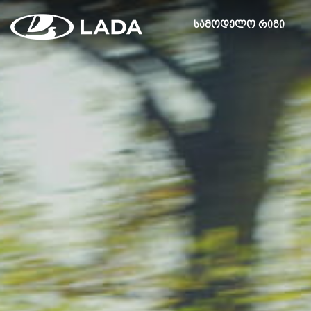
ᲡᲐᲛᲝᲓᲔᲚᲝ ᲠᲘᲒᲘ