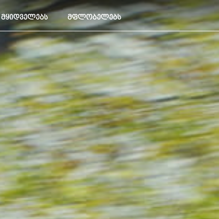
ᲛᲧᲘᲓᲕᲔᲚᲔᲑᲡ
ᲛᲤᲚᲝᲑᲔᲚᲔᲑᲡ