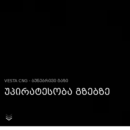
VESTA CNG - ᲑᲣᲜᲔᲑᲠᲘᲕᲘ ᲒᲐᲖᲘ
ᲣᲞᲘᲠᲐᲢᲔᲡᲝᲑᲐ ᲒᲖᲔᲑᲖᲔ