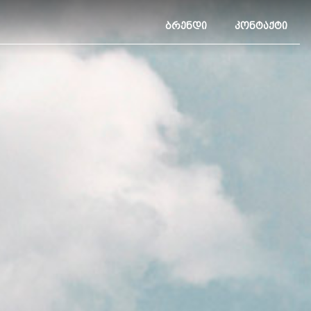
ᲑᲠᲔᲜᲓᲘ
ᲙᲝᲜᲢᲐᲥᲢᲘ