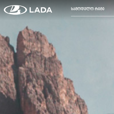
ᲡᲐᲛᲝᲓᲔᲚᲝ ᲠᲘᲒᲘ