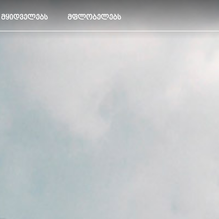
ᲛᲧᲘᲓᲕᲔᲚᲔᲑᲡ
ᲛᲤᲚᲝᲑᲔᲚᲔᲑᲡ